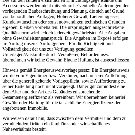
Die auf den Bildern ersichtlichen Einrichtungsgegenstände und
Accessoires werden nicht mitverkauft. Eventuelle Änderungen der
vorliegenden Baubeschreibung und Planung, die sich auf Grund
von behördlichen Auflagen, Höherer Gewalt, Lieferengpässe,
Kundenwünschen oder sonst notwendigen technischen Gründen
ergeben, bleiben vorbehalten. Die ursprünglich ausgeschriebene
Qualitätsnorm wird jedoch jederzeit gewährleistet. Alle Angaben
ohne Gewährleistungsanspruch! Die Angaben im Exposé erfolgen
im Auftrag unseres Auftraggebers. Für die Richtigkeit und
Vollständigkeit der uns zur Verfügung gestellten
Unterlagen/Auskünfte durch Veräußerer, Behörden usw.
übernehmen wir keine Gewähr. Eigene Haftung ist ausgeschlossen.
Hinweis gemäß Energieausweisvorlagegesetz: Ein Energieausweis
wurde vom Eigentümer bzw. Verkäufer, nach unserer Aufklärung
über die generell geltende Vorlagepflicht, sowie Aufforderung zu
seiner Erstellung noch nicht vorgelegt. Daher gilt zumindest eine
dem Alter und der Art des Gebäudes entsprechende
Gesamtenergieeffizienz als vereinbart. Wir übernehmen keinerlei
Gewähr oder Haftung für die tatsächliche Energieeffizienz der
angebotenen Immobilie.
Wir weisen darauf hin, dass zwischen dem Vermittler und dem zu
vermittelnden Dritten ein familiäres oder wirtschaftliches
Naheverhältnis besteht.