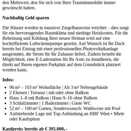
den Mehrwert, den Sie sich von Ihrer Traumimmobilie immer
gewünscht haben.
Nachhaltig Geld sparen
Die Häuser werden in massiver Ziegelbauweise errichtet – dies sorgt
für ein hervorragendes Raumklima und niedrige Heizkosten. Für die
Beheizung und Kühlung Ihrer neuen Heimat wird auf eine
hocheffiziente Luftwärmepumpe gesetzt. Auf Wunsch ist Ihr Dach
bereits bei Einzug mit einer professionellen Photovoltaikanlage
ausgestattet, die Strom für Ihr Zuhause liefert. Zudem besteht die
Möglichkeit, eine E-Ladestation für Ihr Auto zu installieren, die
direkt auf Ihrem eigenen Parkplatz auf dem Grundstück platziert
werden kann.
Infos:
96 m² – 103 m² Wohnfläche | Ab 3 m² Nebengebäude
2 Ebenen | Terrasse | mit oder ohne Balkon
Haus 1–8 mit Balkon | Haus 9–16 ohne Balkon
3 Schlafzimmer | 1 Badezimmer | Gäste WC
52 m² – 100 m² Garten, Sonderwunsch: Wahlweise mit Pool
Aufstrebende Lage mit Top-Anbindung an HBF Wien • Miete
oder Kaufoption
Kaufpreis: bereits ab € 395.000,–