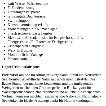
Luft-Wasser-Wärmepumpe
Fußbodenheizung
Tiefgaragenstellplätze
Großzügige Dachterrassen
Swimmingpool
Kurzzeitvermietung erlaubt
Vorbereitungen für Klimaanlagen
3-fach isolierverglaste Fenster
Elektrische Außenjalousien im Erdgeschoss und 1.
Obergeschoss / Raffstores im Dachgeschoss
Eichenparkett Langdiele
Walk-In Dusche
Moderne Schließanlage
Personenaufzug
Lage: Urlaubsflair pur!
Podersdorf am See im sonnigen Burgenland, direkt am Neusiedler
See, kombiniert idyllische Natur mit erholsamen Lifestyle. Der
flache Strand, der markante Leuchtturm und die umliegenden
Weingärten machen den Ort zum perfekten Rückzugsort für
Wassersportliebhaber, Naturliebhaber und all jene, die entspanntes
Wohnen genießen möchten. Zudem ist die Nähe zum Nationalpark
Seewinkel ein idealer Ausgangspunkt für Naturerkundungen.